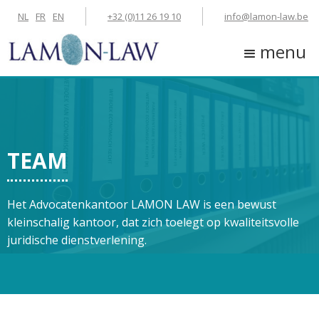
NL
FR
EN
+32 (0)11 26 19 10
info@lamon-law.be
menu
TEAM
Het Advocatenkantoor LAMON LAW is een bewust
kleinschalig kantoor, dat zich toelegt op kwaliteitsvolle
juridische dienstverlening.