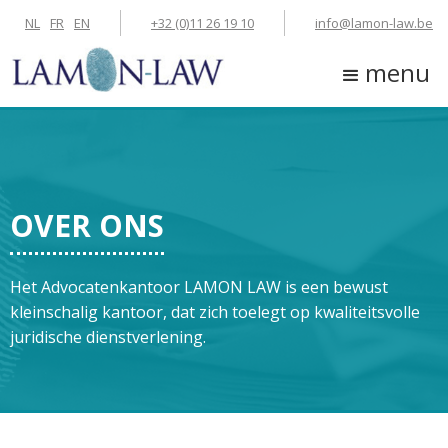
NL
FR
EN
+32 (0)11 26 19 10
info@lamon-law.be
menu
OVER ONS
Het Advocatenkantoor LAMON LAW is een bewust
kleinschalig kantoor, dat zich toelegt op kwaliteitsvolle
juridische dienstverlening.