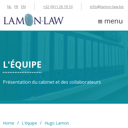
NL
FR
EN
+32 (0)11 26 19 10
info@lamon-law.be
menu
L'ÉQUIPE
Présentation du cabinet et des collaborateurs
/
/
Home
L'équipe
Hugo Lamon