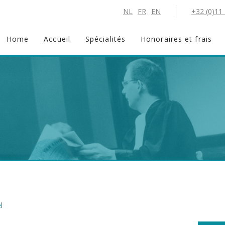
NL
FR
EN
+32 (0)11
Home
Accueil
Spécialités
Honoraires et frais
l