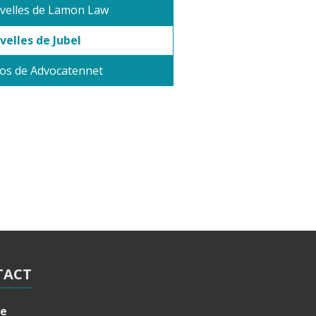
velles de Lamon Law
elles de Jubel
os de Advocatennet
TACT
se