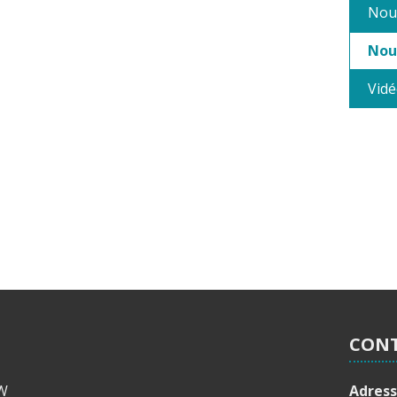
Nou
Nouv
Vidé
CON
AW
Adres